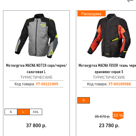
Распродажа
Мотокуртка MACNA NOTCH серо/черно/
Мотокуртка MACNA FUSOR ткань чер
салатовая L
оранжево-серая S
ТУРИСТИЧЕСКИЕ
ТУРИСТИЧЕСКИЕ
Код товара:
УТ-00121905
Код товара:
УТ-00100568
S
S
L
XXL
33 %
35 670 р.
37 800 р.
23 780 р.