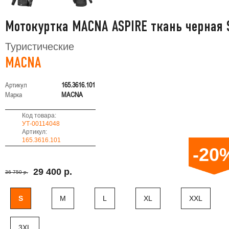
Мотокуртка MACNA ASPIRE ткань черная 
Туристические
MACNA
Артикул
165.3616.101
Марка
MACNA
Код товара:
УТ-00114048
Артикул:
165.3616.101
-20
29 400 р.
36 750 р.
S
M
L
XL
XXL
3XL