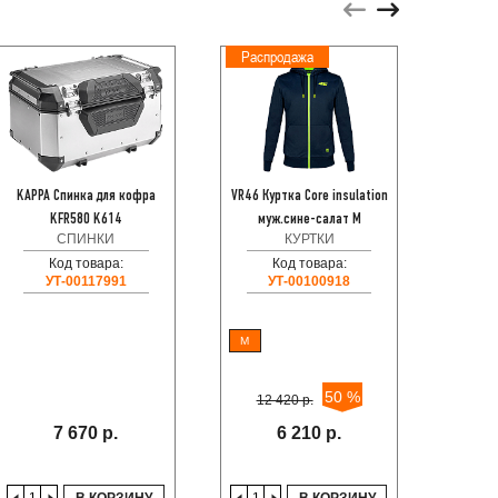
Распродажа
Расп
KAPPA Спинка для кофра
VR46 Куртка Core insulation
Мото
KFR580 K614
муж.сине-салат M
CALL
СПИНКИ
КУРТКИ
Код товара:
Код товара:
УТ-00117991
УТ-00100918
M
S
50 %
12 420 р.
7 
7 670 р.
6 210 р.