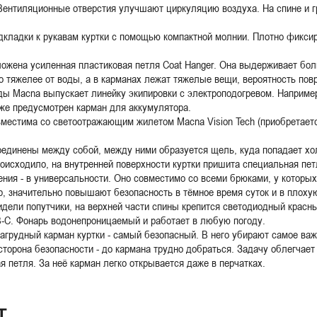
Вентиляционные отверстия улучшают циркуляцию воздуха. На спине и г
кладки к рукавам куртки с помощью компактной молнии. Плотно фиксиру
ложена усиленная пластиковая петля Coat Hanger. Она выдерживает бол
го тяжелее от воды, а в карманах лежат тяжелые вещи, вероятность по
ды Macna выпускает линейку экипировки с электроподогревом. Например
кже предусмотрен карман для аккумулятора.
местима со светоотражающим жилетом Macna Vision Tech (приобретаетс
оединены между собой, между ними образуется щель, куда попадает хо
роисходило, на внутренней поверхности куртки пришита специальная пе
ния - в универсальности. Оно совместимо со всеми брюками, у которых
 значительно повышают безопасность в тёмное время суток и в плохую
идели попутчики, на верхней части спины крепится светодиодный красны
B-C. Фонарь водонепроницаемый и работает в любую погоду.
агрудный карман куртки - самый безопасный. В него убирают самое важ
сторона безопасности - до кармана трудно добраться. Задачу облегчает 
 петля. За неё карман легко открывается даже в перчатках.
Т