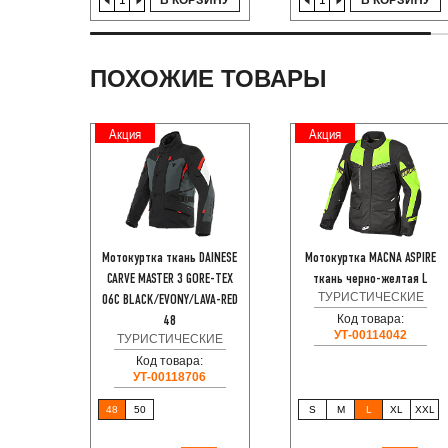
В КОРЗИНУ
В КОРЗИНУ
ПОХОЖИЕ ТОВАРЫ
Акция
Акция
Мотокуртка ткань DAINESE
Мотокуртка MACNA ASPIRE
CARVE MASTER 3 GORE-TEX
ткань черно-желтая L
ТУРИСТИЧЕСКИЕ
06C BLACK/EVONY/LAVA-RED
Код товара:
48
УТ-00114042
ТУРИСТИЧЕСКИЕ
Код товара:
УТ-00118706
48
50
S
M
L
XL
XXL