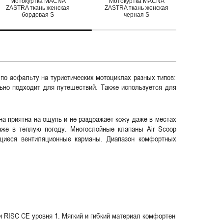
Мотокуртка MACNA
Мотокуртка MACNA
Мот
ZASTRA ткань женская
ZASTRA ткань женская
ZASTR
бордовая S
черная S
cеро/
 по асфальту на туристических мотоциклах разных типов:
льно подходит для путешествий. Также используется для
на приятна на ощупь и не раздражает кожу даже в местах
аже в тёплую погоду. Многослойные клапаны Air Scoop
щиеся вентиляционные карманы. Диапазон комфортных
и RISC CE уровня 1. Мягкий и гибкий материал комфортен