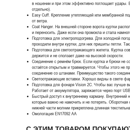
в ношении и при этом эффективно поглощает удары. 
отдельно).
Easy Cuff. Крепление утепляющей или мембранной под
от ветра.
Coat Hanger. На внешней стороне ворота куртки распо
и переносить. Даже если она промокла и стала намно
Подготовка для электроподогрева. Для холодной пого
проходили внутри куртки, для них пришиты петли. Та
Подготовка для светоотражающего жилета. Куртка сов
держится и не сползает даже на высокой скорости.
Соединение с ремнём брюк. Если куртка и брюки не с
остаётся открытым и травмируется. Чтобы этого не п
соединение со штанами. Преимущество такого соедине
Светоотражающие вставки. Хорошо видны в свете фар,
Подготовка для фонаря Vision 2C. Чтобы вас лучше в
Работает от аккумулятора, заряжается через порт US
Быстрый доступ к внутреннему карману. Внутренний н
которые важно не намочить и не потерять. Оборотная 
нижней части молнии прикреплена длинная текстильная
Омологация EN17092 AА
С ЭТИМ ТОВАРОМ ПОКУПАЮ