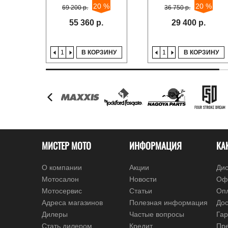
20 %
20 %
69 200 р.
36 750 р.
55 360 р.
29 400 р.
В КОРЗИНУ
В КОРЗИНУ
МИСТЕР МОТО
ИНФОРМАЦИЯ
КА
О компании
Акции
Дис
Мотосалон
Новости
Оф
Мотосервис
Статьи
Оп
Адреса магазинов
Полезная информация
Дос
Дилеры
Частые вопросы
Гар
Стать дилером
Кредит
Пре