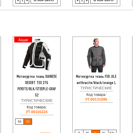
В КОРЗИНУ
В КОРЗИНУ
Акция
Мотокуртка ткань DAINESE
Мотокуртка ткань FSD JILE
DESERT TEX 27G
anthracite/black/orange L
ТУРИСТИЧЕСКИЕ
PEYOTE/BLK/STEEPLE-GRAY
Код товара:
52
УТ-00131096
ТУРИСТИЧЕСКИЕ
Код товара:
УТ-00116224
50
52
S
M
L
XL
XXL