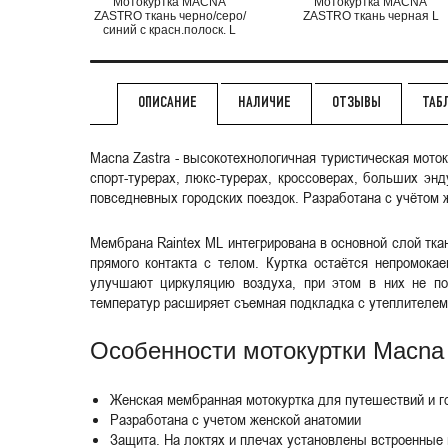
Мотокуртка MACNA
Мотокуртка MACNA
ZASTRO ткань черно/серо/
ZASTRO ткань черная L
синий с красн.полоск. L
НАЛИЧИЕ
ОТЗЫВЫ
ТАБ
ОПИСАНИЕ
Macna Zastra - высокотехнологичная туристическая мото
спорт-турерах, люкс-турерах, кроссоверах, больших эн
повседневных городских поездок. Разработана с учётом 
Мембрана Raintex ML интегрирована в основной слой тка
прямого контакта с телом. Куртка остаётся непромок
улучшают циркуляцию воздуха, при этом в них не п
температур расширяет съемная подкладка с утеплителем
Особенности мотокуртки Macna 
Женская мембранная мотокуртка для путешествий и г
Разработана с учетом женской анатомии
Защита. На локтях и плечах установлены встроенные 