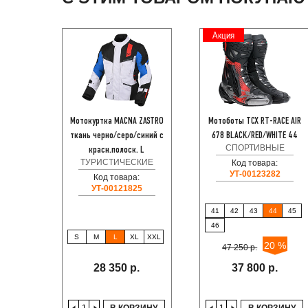
Акция
Мотокуртка MACNA ZASTRO
Мотоботы TCX RT-RACE AIR
ткань черно/серо/синий с
678 BLACK/RED/WHITE 44
СПОРТИВНЫЕ
красн.полоск. L
ТУРИСТИЧЕСКИЕ
Код товара:
УТ-00123282
Код товара:
УТ-00121825
41
42
43
44
45
46
S
M
L
XL
XXL
20 %
47 250 р.
28 350 р.
37 800 р.