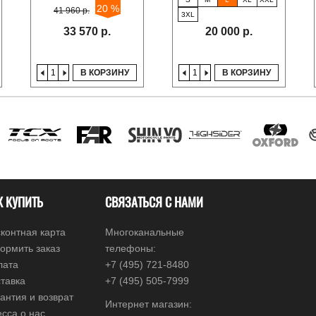
20 %
41 960 р.
3XL
33 570 р.
20 000 р.
В КОРЗИНУ
В КОРЗИНУ
К КУПИТЬ
СВЯЗАТЬСЯ С НАМИ
контная карта
Многоканальные
ормить заказ
телефоны:
лата
+7 (495) 721-8480
тавка
+7 (495) 505-7999
антия и возврат
Интернет магазин:
сса о нас