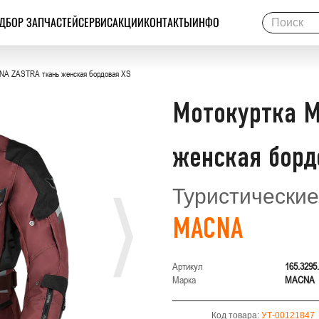
ДБОР ЗАПЧАСТЕЙ
СЕРВИС
АКЦИИ
КОНТАКТЫ
ИНФО
NA ZASTRA ткань женская бордовая XS
Мотокуртка M
женская борд
Туристические
MACNA
Артикул
165.3295
Марка
MACNA
Код товара:
УТ-00121847