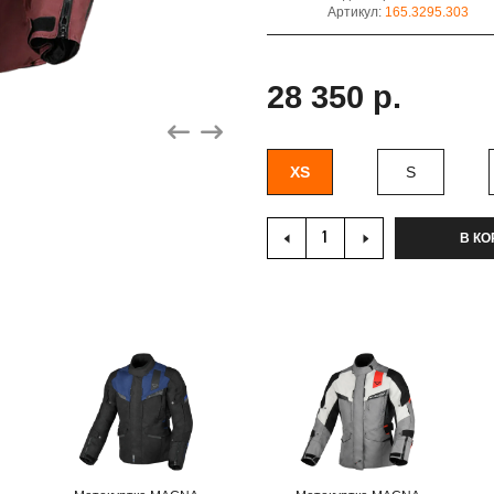
Артикул:
165.3295.303
28 350 р.
XS
S
В КО