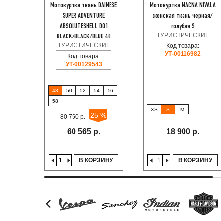
Мотокуртка ткань DAINESE
Мотокуртка MACNA NIVALA
SUPER ADVENTURE
женская ткань черная/
ABSOLUTESHELL D01
голубая S
ТУРИСТИЧЕСКИЕ
BLACK/BLACK/BLUE 48
ТУРИСТИЧЕСКИЕ
Код товара:
УТ-00116982
Код товара:
УТ-00129543
48
50
52
54
56
58
XS
S
M
25 %
80 750 р.
60 565 р.
18 900 р.
В КОРЗИНУ
В КОРЗИНУ