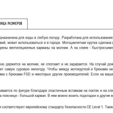
ЛИЦА РАЗМЕРОВ
едназначена для езды в любую погоду. Разработана для использования 
вий, может использоваться и в городе. Мотоциклетная куртка сделана и
рены вентиляционные карманы на молнии. А на спине - быстросъемн
жно держится на молнии, не сползает и не задирается. На случай до
ет самую суровую непогоду. Чтобы между мотокурткой и брюками не
има с брюками FSD и некоторых других производителей. Если на ваши
живается по фигуре благодаря эластичным вставкам на локтях и на сп
а пояснице - большой карман. В нем можно возить подкладки и другие 
 соответствуют европейскому стандарту безопасности CE Level 1. Также