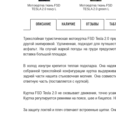
Мотокуртка ткань FSD
Мотокуртка ткань FSD
TESLA 2.0 navy L
TESLA 2.0 green L
НАЛИЧИЕ
ОТЗЫВЫ
ТАБ
ОПИСАНИЕ
Трехслойная туристическая мотокуртка FSD Tesla 2.0 пр
другой экипировкой. Удлиненная, подходит для путешест
асфальт. На случай жаркой погоды на груди предусмот
вставка большой площади.
В холод изнутри крепится теплая подкладка. Она наде
собранной трехслойной конфигурации куртка выдержива
задней части нашита стыковочная молния. Она совмест
ответную часть (поставляется с курткой).
Куртка FSD Tesla 2.0 не сковывает движения, точно уса
Куртка регулируется ремнями на поясе, шее и бицепсе. Н
За защиту локтей и плеч отвечают встроенные щитки. Они