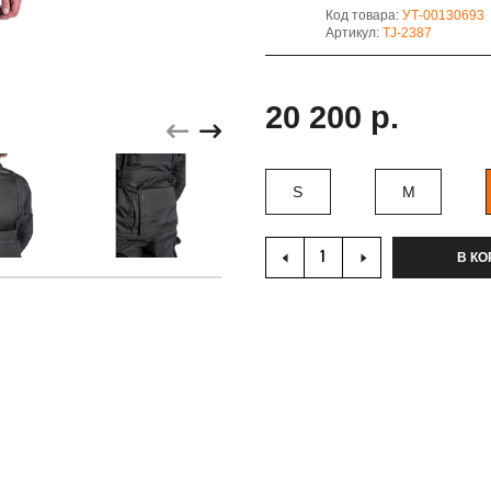
Код товара:
УТ-00130693
Артикул:
TJ-2387
20 200 р.
S
M
В КО