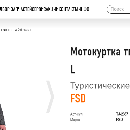
ДБОР ЗАПЧАСТЕЙ
СЕРВИС
АКЦИИ
КОНТАКТЫ
ИНФО
ь FSD TESLA 2.0 black L
Мотокуртка тк
L
Туристические
FSD
Артикул
TJ-2387
Марка
FSD