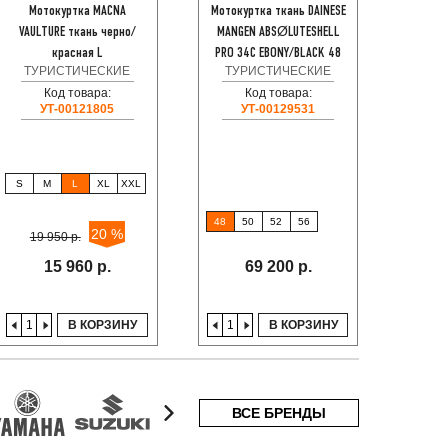
Мотокуртка MACNA
Мотокуртка ткань DAINESE
Мотоку
VAULTURE ткань черно/
MANGEN ABSØLUTESHELL
ткань 
красная L
PRO 34C EBONY/BLACK 48
ТУРИСТИЧЕСКИЕ
ТУРИСТИЧЕСКИЕ
ТУ
Код товара:
Код товара:
УТ-00121805
УТ-00129531
S
M
L
XL
XXL
XS
48
50
52
56
20 %
19 950 р.
23
15 960 р.
69 200 р.
В КОРЗИНУ
В КОРЗИНУ
ВСЕ БРЕНДЫ