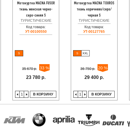
Мотокуртка MACNA FUSOR
Мотокуртка MACNA TOUROS
ткань женская черно-
ткань коричнево/серо/
серо-синяя S
черная S
ТУРИСТИЧЕСКИЕ
ТУРИСТИЧЕСКИЕ
Код товара:
Код товара:
УТ-00100550
УТ-00127765
S
S
XXL
33 %
20 %
35 670 р.
36 750 р.
23 780 р.
29 400 р.
В КОРЗИНУ
В КОРЗИНУ