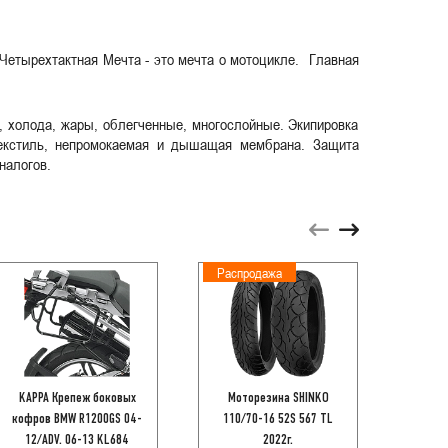
 Четырехтактная Мечта - это мечта о мотоцикле. Главная
, холода, жары, облегченные, многослойные. Экипировка
текстиль, непромокаемая и дышащая мембрана. Защита
налогов.
Распродажа
KAPPA Крепеж боковых
Моторезина SHINKO
ARIETE
кофров BMW R1200GS 04-
110/70-16 52S 567 TL
Код
12/ADV. 06-13 KL684
2022г.