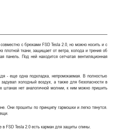
совместно с брюками FSD Tesla 2.0, но можно носить и с
з плотной ткани, защищает от ветра, холода и трения об
ая панель. Под ней находится сетчатая вентиляционная
ждя - еще одна подкладка, непромокаемая. В полностью
 задувал холодный воздух, а также для безопасности в
х штанах нет аналогичной молнии, к ним можно пришить
ине. Они прошиты по принципу гармошки и легко тянутся.
вещи.
 в FSD Tesla 2.0 есть карман для защиты спины.