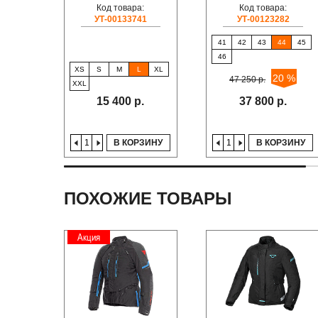
Код товара:
Код товара:
УТ-00133741
УТ-00123282
41
42
43
44
45
46
XS
S
M
L
XL
20 %
47 250 р.
XXL
15 400 р.
37 800 р.
В КОРЗИНУ
В КОРЗИНУ
ПОХОЖИЕ ТОВАРЫ
Акция