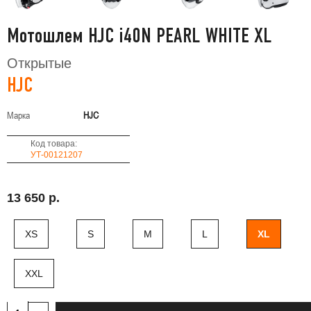
Мотошлем HJC i40N PEARL WHITE XL
Открытые
HJC
Марка
HJC
Код товара:
УТ-00121207
13 650 р.
XS
S
M
L
XL
XXL