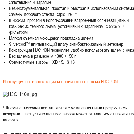
запотевания и царапин
Безинструментальная, простая и быстрая в использовании система
замены лобового стекла RapidFire ™
Широкий, простой в использовании встроенный солнцезащитный
козырек из темного дыма, устойчивый к царапинам, с 99% УФ-
фильтром
Мягкая съемная моющаяся подкладка шлема
Silvercool™ впитывающий влагу антибактериальный интерьер
Конструкция HJC i40N позволяет удобно использовать шлем с очк
Вес шлема в размере M 1380 +- 50 г
Совместимые визоры -
XD-15
, IS-13
Инструкция по эксплуатации мотоциклетного шлема HJC i40N
*Шлемы с визорами поставляются с установленными прозрачными
визорами. Цвет установленного визора может отличаться от показанно
на фото