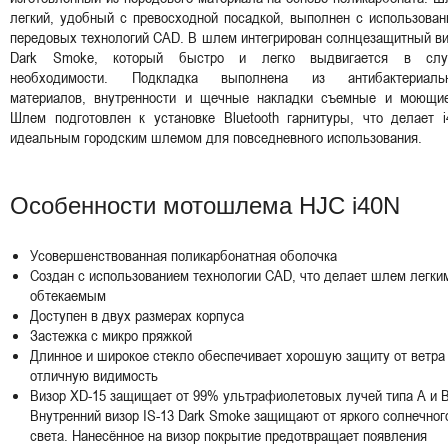
легкий, удобный с превосходной посадкой, выполнен с использова
передовых технологий CAD. В шлем интегрирован солнцезащитный в
Dark Smoke, который быстро и легко выдвигается в слу
необходимости. Подкладка выполнена из антибактериаль
материалов, внутренности и щечные накладки съемные и моющие
Шлем подготовлен к установке Bluetooth гарнитуры, что делает i
идеальным городским шлемом для повседневного использования.
Особенности мотошлема HJC i40N
Усовершенствованная поликарбонатная оболочка
Создан с использованием технологии CAD, что делает шлем легки
обтекаемым
Доступен в двух размерах корпуса
Застежка с микро пряжкой
Длинное и широкое стекло обеспечивает хорошую защиту от ветра
отличную видимость
Визор XD-15 защищает от 99% ультрафиолетовых лучей типа А и B
Внутренний визор IS-13 Dark Smoke защищают от яркого солнечног
света. Нанесённое на визор покрытие предотвращает появления