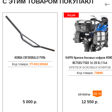
С ЭТИМ ТОВАРОМ ПОКУПАЮТ
Акция
HONDA CRF300RALLY РУЛЬ
KAPPA Крепеж боковых кофров HON
NC750S/750X 16-20 KL1146
Код товара:
УТ-00130564
КРЕПЕЖ БОКОВЫХ КОФРОВ
Код товара:
79888
35 %
19 310 р.
5 000 р.
12 550 р.