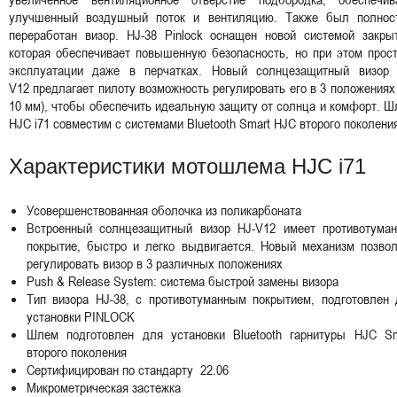
улучшенный воздушный поток и вентиляцию. Также был полнос
переработан визор. HJ-38 Pinlock оснащен новой системой закрыт
которая обеспечивает повышенную безопасность, но при этом прос
эксплуатации даже в перчатках. Новый солнцезащитный визор 
V12 предлагает пилоту возможность регулировать его в 3 положениях
10 мм), чтобы обеспечить идеальную защиту от солнца и комфорт. 
HJC i71 совместим с системами Bluetooth Smart HJC второго поколен
Характеристики мотошлема HJC i71
Усовершенствованная оболочка из поликарбоната
Встроенный солнцезащитный визор HJ-V12 имеет противотуман
покрытие, быстро и легко выдвигается. Новый механизм позвол
регулировать визор в 3 различных положениях
Push & Release System: система быстрой замены визора
Тип визора HJ-38, с противотуманным покрытием, подготовлен 
установки PINLOCK
Шлем подготовлен для установки Bluetooth гарнитуры HJC Sm
второго поколения
Сертифицирован по стандарту 22.06
Микрометрическая застежка