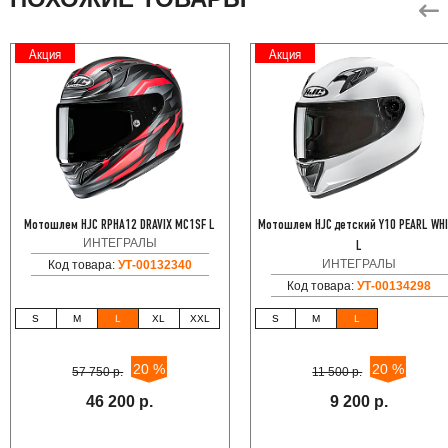
Акция
Акция
Мотошлем HJC RPHA12 DRAVIX MC1SF L
Мотошлем HJC детский Y10 PEARL WH
ИНТЕГРАЛЫ
L
ИНТЕГРАЛЫ
Код товара:
УТ-00132340
Код товара:
УТ-00134298
S
M
L
XL
XXL
S
M
L
20 %
20 %
57 750 р.
11 500 р.
46 200 р.
9 200 р.