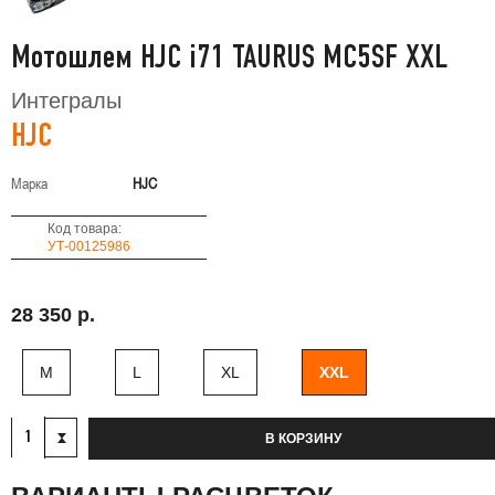
Мотошлем HJC i71 TAURUS MC5SF XXL
Интегралы
HJC
Марка
HJC
Код товара:
УТ-00125986
28 350 р.
M
L
XL
XXL
В КОРЗИНУ