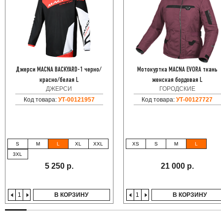
Джерси MACNA BACKYARD-1 черно/
Мотокуртка MACNA EVORA ткань
красно/белая L
женская бордовая L
ДЖЕРСИ
ГОРОДСКИЕ
Код товара:
УТ-00121957
Код товара:
УТ-00127727
S
M
L
XL
XXL
XS
S
M
L
3XL
5 250 р.
21 000 р.
В КОРЗИНУ
В КОРЗИНУ