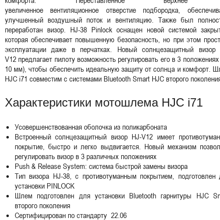
увеличенное вентиляционное отверстие подбородка, обеспечив
улучшенный воздушный поток и вентиляцию. Также был полнос
переработан визор. HJ-38 Pinlock оснащен новой системой закрыт
которая обеспечивает повышенную безопасность, но при этом прос
эксплуатации даже в перчатках. Новый солнцезащитный визор 
V12 предлагает пилоту возможность регулировать его в 3 положениях
10 мм), чтобы обеспечить идеальную защиту от солнца и комфорт. 
HJC i71 совместим с системами Bluetooth Smart HJC второго поколен
Характеристики мотошлема HJC i71
Усовершенствованная оболочка из поликарбоната
Встроенный солнцезащитный визор HJ-V12 имеет противотуман
покрытие, быстро и легко выдвигается. Новый механизм позвол
регулировать визор в 3 различных положениях
Push & Release System: система быстрой замены визора
Тип визора HJ-38, с противотуманным покрытием, подготовлен 
установки PINLOCK
Шлем подготовлен для установки Bluetooth гарнитуры HJC Sm
второго поколения
Сертифицирован по стандарту 22.06