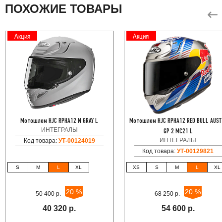
ПОХОЖИЕ ТОВАРЫ
Акция
Акция
Мотошлем HJC RPHA12 N GRAY L
Мотошлем HJC RPHA12 RED BULL AUST
ИНТЕГРАЛЫ
GP 2 MC21 L
ИНТЕГРАЛЫ
Код товара:
УТ-00124019
Код товара:
УТ-00129821
S
M
L
XL
XS
S
M
L
XL
20 %
20 %
50 400 р.
68 250 р.
40 320 р.
54 600 р.