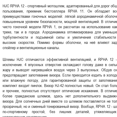
HJC RPHA 12 - спортивный мотошлем, адаптированный для дорог об
пользования, преемник бестселлера RPHA 11. Он обладает вс
преимуществами гоночных моделей: лёгкой аэродинамичной оболочк
повышенным уровнем безопасности, мощной вентиляцией. В отличие
чисто гоночной модели RPHA 1, он рассчитан на использование ка
треке, так и в городе. Аэродинамика оптимизирована для уменьше
турбулентности и подъемной силы и увеличения стабильности
высоких скоростях. Помимо формы оболочки, на неё влияют зад
спойлер и вентиляционные каналы.
Шлемы HJC отличаются эффективной вентиляцией, и RPHA 12 -
исключение. 4 впускных отверстия охлаждают голову даже в силь
жару и выводят нагревшийся воздух через 3 выпускных. Обдув сн
предотвращает запотевание визора. Если приходится ездить в холо
или влажную погоду, для гарантированной защиты от запотевани
комплект входит пинлок. Визор HJ-42 полностью новый. Он стал бо
и прочнее, полностью отсутствуют оптические искажения. В отличи
более гражданских шлемов, здесь нет дополнительного выдвижн
визора. Для солнечных дней вместе со шлемом поставляется не то
прозрачный, но и сменный тонированный визор. Вообще, RPHA 12 - 
по-спортивному простой, без лишних деталей, утяжеляющи
усложняющих конструкцию.