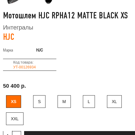
Мотошлем HJC RPHA12 MATTE BLACK XS
Интегралы
HJC
Марка
HJC
Код товара:
УТ-00126934
50 400 р.
XS
S
M
L
XL
XXL