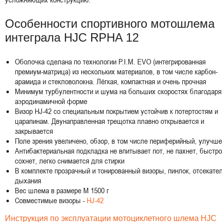
Особенности спортивного мотошлема
интеграла HJC RPHA 12
Оболочка сделана по технологии P.I.M. EVO (интегрированная
премиум-матрица) из нескольких материалов, в том числе карбон-
арамида и стекловолокна. Лёгкая, компактная и очень прочная
Минимум турбулентности и шума на больших скоростях благодаря
аэродинамичной форме
Визор HJ-42 со специальным покрытием устойчив к потертостям и
царапинам. Двунаправленная трещотка плавно открывается и
закрывается
Поле зрения увеличено, обзор, в том числе периферийный, улучш
Антибактериальная подкладка не впитывает пот, не пахнет, быстро
сохнет, легко снимается для стирки
В комплекте прозрачный и тонированный визоры, пинлок, отсекате
дыхания
Вес шлема в размере M 1500 г
Совместимые визоры -
HJ-42
Инструкция по эксплуатации мотоциклетного шлема HJC