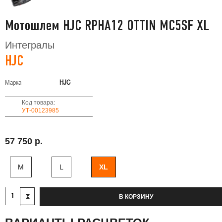
Мотошлем HJC RPHA12 OTTIN MC5SF XL
Интегралы
HJC
Марка
HJC
Код товара:
УТ-00123985
57 750 р.
M
L
XL
В КОРЗИНУ