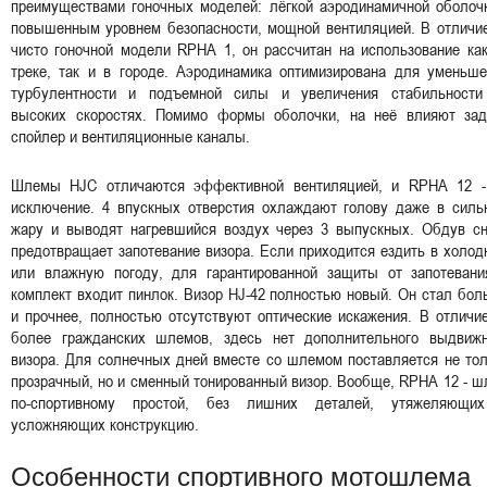
преимуществами гоночных моделей: лёгкой аэродинамичной оболочк
повышенным уровнем безопасности, мощной вентиляцией. В отличие
чисто гоночной модели RPHA 1, он рассчитан на использование ка
треке, так и в городе. Аэродинамика оптимизирована для уменьше
турбулентности и подъемной силы и увеличения стабильности
высоких скоростях. Помимо формы оболочки, на неё влияют зад
спойлер и вентиляционные каналы.
Шлемы HJC отличаются эффективной вентиляцией, и RPHA 12 -
исключение. 4 впускных отверстия охлаждают голову даже в силь
жару и выводят нагревшийся воздух через 3 выпускных. Обдув сн
предотвращает запотевание визора. Если приходится ездить в холо
или влажную погоду, для гарантированной защиты от запотевани
комплект входит пинлок. Визор HJ-42 полностью новый. Он стал бо
и прочнее, полностью отсутствуют оптические искажения. В отличи
более гражданских шлемов, здесь нет дополнительного выдвижн
визора. Для солнечных дней вместе со шлемом поставляется не то
прозрачный, но и сменный тонированный визор. Вообще, RPHA 12 - 
по-спортивному простой, без лишних деталей, утяжеляющи
усложняющих конструкцию.
Особенности спортивного мотошлема