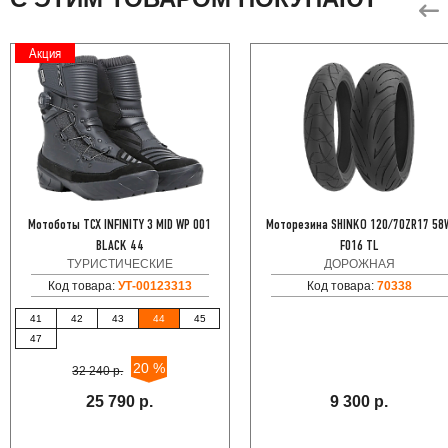
Акция
Мотоботы TCX INFINITY 3 MID WP 001
Моторезина SHINKO 120/70ZR17 58
BLACK 44
F016 TL
ТУРИСТИЧЕСКИЕ
ДОРОЖНАЯ
Код товара:
УТ-00123313
Код товара:
70338
41
42
43
44
45
47
20 %
32 240 р.
25 790 р.
9 300 р.