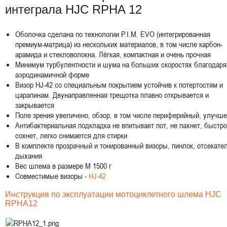
интеграла HJC RPHA 12
Оболочка сделана по технологии P.I.M. EVO (интегрированная
премиум-матрица) из нескольких материалов, в том числе карбон-
арамида и стекловолокна. Лёгкая, компактная и очень прочная
Минимум турбулентности и шума на больших скоростях благодаря
аэродинамичной форме
Визор HJ-42 со специальным покрытием устойчив к потертостям и
царапинам. Двунаправленная трещотка плавно открывается и
закрывается
Поле зрения увеличено, обзор, в том числе периферийный, улучш
Антибактериальная подкладка не впитывает пот, не пахнет, быстро
сохнет, легко снимается для стирки
В комплекте прозрачный и тонированный визоры, пинлок, отсекате
дыхания
Вес шлема в размере M 1500 г
Совместимые визоры -
HJ-42
Инструкция по эксплуатации мотоциклетного шлема HJC
RPHA12