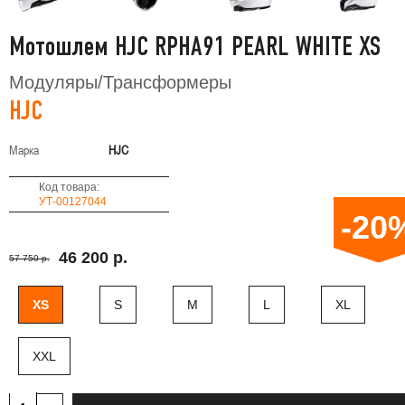
Мотошлем HJC RPHA91 PEARL WHITE XS
Модуляры/Трансформеры
HJC
Марка
HJC
Код товара:
УТ-00127044
-20
46 200 р.
57 750 р.
XS
S
M
L
XL
XXL