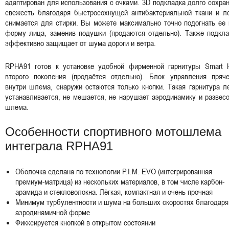
адаптирован для использования с очками. 3D подкладка долго сохра
свежесть благодаря быстросохнущей антибактериальной ткани и ле
снимается для стирки. Вы можете максимально точно подогнать ее
форму лица, заменив подушки (продаются отдельно). Также подкла
эффективно защищает от шума дороги и ветра.
RPHA91 готов к установке удобной фирменной гарнитуры Smart 
второго поколения (продаётся отдельно). Блок управления пряче
внутри шлема, снаружи остаются только кнопки. Такая гарнитура л
устанавливается, не мешается, не нарушает аэродинамику и развес
шлема.
Особенности спортивного мотошлема
интеграла RPHA91
Оболочка сделана по технологии P.I.M. EVO (интегрированная
премиум-матрица) из нескольких материалов, в том числе карбон-
арамида и стекловолокна. Лёгкая, компактная и очень прочная
Минимум турбулентности и шума на больших скоростях благодаря
аэродинамичной форме
Фикксируется кнопкой в открытом состоянии