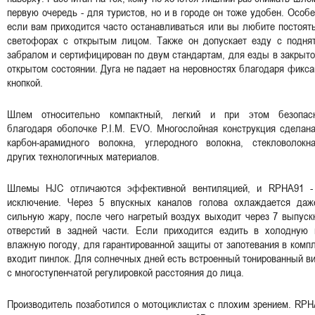
первую очередь - для туристов, но и в городе он тоже удобен. Особ
если вам приходится часто останавливаться или вы любите постоят
светофорах с открытым лицом. Также он допускает езду с подня
забралом и сертифицирован по двум стандартам, для езды в закрыт
открытом состоянии. Дуга не падает на неровностях благодаря фикс
кнопкой.
Шлем относительно компактный, легкий и при этом безопас
благодаря оболочке P.I.M. EVO. Многослойная конструкция сделан
карбон-арамидного волокна, углеродного волокна, стекловолокн
других технологичных материалов.
Шлемы HJC отличаются эффективной вентиляцией, и RPHA91 -
исключение. Через 5 впускных каналов голова охлаждается даж
сильную жару, после чего нагретый воздух выходит через 7 выпус
отверстий в задней части. Если приходится ездить в холодную 
влажную погоду, для гарантированной защиты от запотевания в комп
входит пинлок. Для солнечных дней есть встроенный тонированный в
с многоступенчатой регулировкой расстояния до лица.
Производитель позаботился о мотоциклистах с плохим зрением. RP