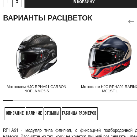
В КОРЗИНУ
ВАРИАНТЫ РАСЦВЕТОК
Мотошлем HJC RPHA91 CARBON
Мотошлем HJC RPHA91 RAFIN
NOELA MC5 S
MC1SF L
НАЛИЧИЕ
ОТЗЫВЫ
ТАБЛИЦА РАЗМЕРОВ
ОПИСАНИЕ
RPHA91 - модуляр типа флип-ап, с фиксацией подбородочной д
наверху. Рассчитан на тех, кому не хочется лишний раз снимать шле