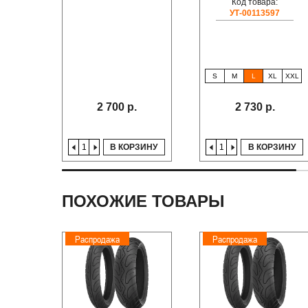
Код товара:
УТ-00113597
S
M
L
XL
XXL
2 700 р.
2 730 р.
В КОРЗИНУ
В КОРЗИНУ
ПОХОЖИЕ ТОВАРЫ
Распродажа
Распродажа