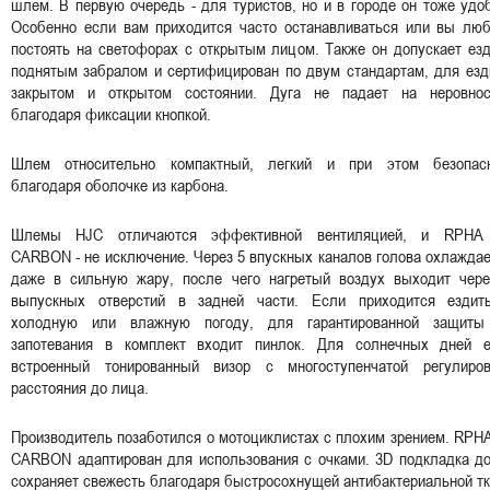
шлем. В первую очередь - для туристов, но и в городе он тоже удо
Особенно если вам приходится часто останавливаться или вы люб
постоять на светофорах с открытым лицом. Также он допускает ез
поднятым забралом и сертифицирован по двум стандартам, для езд
закрытом и открытом состоянии. Дуга не падает на неровнос
благодаря фиксации кнопкой.
Шлем относительно компактный, легкий и при этом безопас
благодаря оболочке из карбона.
Шлемы HJC отличаются эффективной вентиляцией, и RPHA
CARBON - не исключение. Через 5 впускных каналов голова охлажда
даже в сильную жару, после чего нагретый воздух выходит чере
выпускных отверстий в задней части. Если приходится ездит
холодную или влажную погоду, для гарантированной защиты
запотевания в комплект входит пинлок. Для солнечных дней е
встроенный тонированный визор с многоступенчатой регулиров
расстояния до лица.
Производитель позаботился о мотоциклистах с плохим зрением. RPH
CARBON адаптирован для использования с очками. 3D подкладка до
сохраняет свежесть благодаря быстросохнущей антибактериальной т