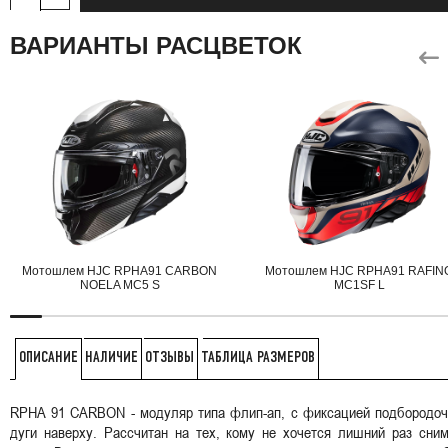
ВАРИАНТЫ РАСЦВЕТОК
Мотошлем HJC RPHA91 CARBON
Мотошлем HJC RPHA91 RAFIN
NOELA MC5 S
MC1SF L
НАЛИЧИЕ
ОТЗЫВЫ
ТАБЛИЦА РАЗМЕРОВ
ОПИСАНИЕ
RPHA 91 CARBON - модуляр типа флип-ап, с фиксацией подбородоч
дуги наверху. Рассчитан на тех, кому не хочется лишний раз сни