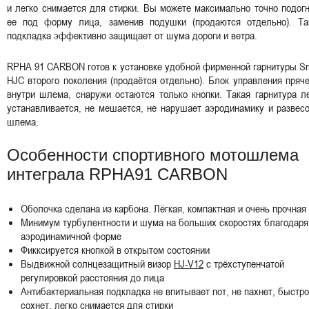
и легко снимается для стирки. Вы можете максимально точно подог
ее под форму лица, заменив подушки (продаются отдельно). Та
подкладка эффективно защищает от шума дороги и ветра.
RPHA 91 CARBON готов к установке удобной фирменной гарнитуры S
HJC второго поколения (продаётся отдельно). Блок управления пряч
внутри шлема, снаружи остаются только кнопки. Такая гарнитура л
устанавливается, не мешается, не нарушает аэродинамику и развес
шлема.
Особенности спортивного мотошлема
интеграла RPHA91 CARBON
Оболочка сделана из карбона. Лёгкая, компактная и очень прочная
Минимум турбулентности и шума на больших скоростях благодаря
аэродинамичной форме
Фикксируется кнопкой в открытом состоянии
Выдвижной солнцезащитный визор
HJ-V12
с трёхступенчатой
регулировкой расстояния до лица
Антибактериальная подкладка не впитывает пот, не пахнет, быстро
сохнет, легко снимается для стирки