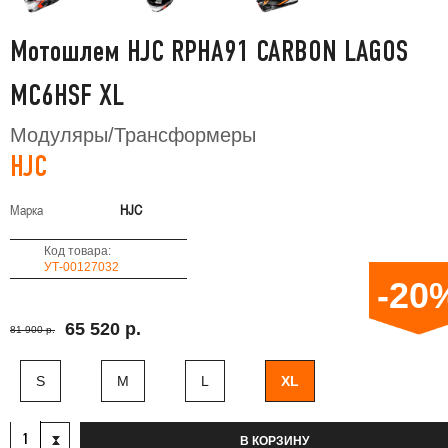
Мотошлем HJC RPHA91 CARBON LAGOS
MC6HSF XL
Модуляры/Трансформеры
HJC
Марка
HJC
Код товара:
УТ-00127032
-20
65 520 р.
81 900 р.
S
M
L
XL
В КОРЗИНУ