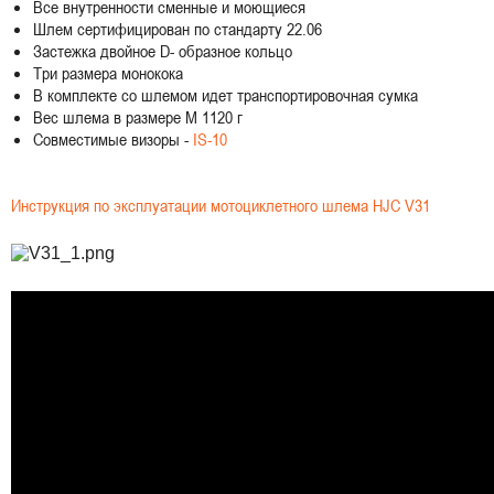
Все внутренности сменные и моющиеся
Шлем сертифицирован по стандарту 22.06
Застежка двойное D- образное кольцо
Три размера монокока
В комплекте со шлемом идет транспортировочная сумка
Вес шлема в размере M 1120 г
Совместимые визоры -
IS-10
Инструкция по эксплуатации мотоциклетного шлема HJC V31