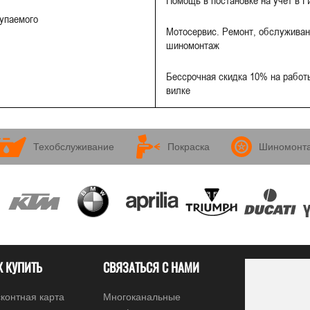
Помощь в постановке на учет в 
купаемого
Мотосервис. Ремонт, обслуживан
шиномонтаж
Бессрочная скидка 10% на работы
вилке
Техобслуживание
Покраска
Шиномонт
К КУПИТЬ
СВЯЗАТЬСЯ С НАМИ
контная карта
Многоканальные