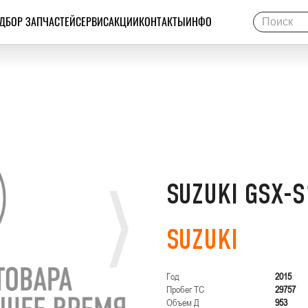
ДБОР ЗАПЧАСТЕЙ
СЕРВИС
АКЦИИ
КОНТАКТЫ
ИНФО
SUZUKI GSX-S
SUZUKI
Год
2015
Пробег ТС
29757
Объем Д
953